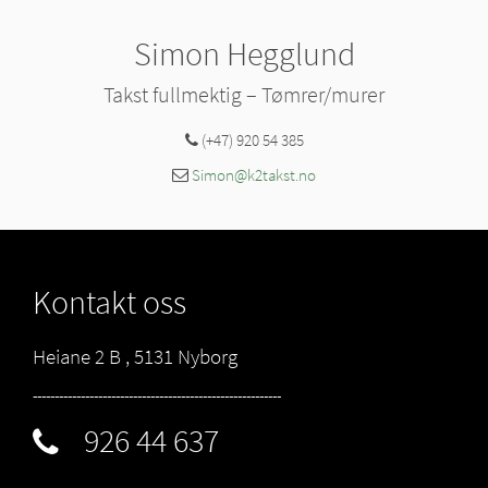
Simon Hegglund
Takst fullmektig – Tømrer/murer
(+47) 920 54 385
Simon@k2takst.no
Kontakt oss
Heiane 2 B , 5131 Nyborg
---------------------------------------------------------
926 44 637