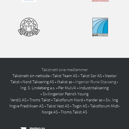
Takstnett sine medlemmer
Takstnett sin nettside
•
Takst Team AS
•
Takst Sør AS •
Nestor
Takst •
Nord Taksering AS •
iltakst as
• Ingeniør Rune Stavseng •
Ing. S. Lindeberg a.s. •
Per Mulvik •
Industritaksering
•
Sivilingeniør Patrick Young
Verdi1 AS •
Troms Takst •
Takstforum Nord •
Harder as •
Siv. Ing.
Yngve Fredriksen AS
•
Takst Vest AS
•
Togin AS
•
Takstforum Midt-
Norge AS
•
Troms Takst AS