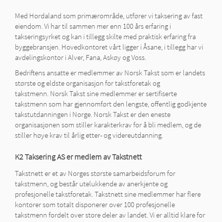
Med Hordaland som primærområde, utfører vi taksering av fast
eiendom. Vi har til sammen mer enn 100 års erfaring i
takseringsyrket og kan i tillegg skilte med praktisk erfaring fra
byggebransjen. Hovedkontoret vårt ligger i Åsane, i tillegg har vi
avdelingskontor i Alver, Fana, Askøy og Voss.
Bedriftens ansatte er medlemmer av Norsk Takst som er landets
største og eldste organisasjon for takstforetak og
takstmenn. Norsk Takst sine medlemmer er sertifiserte
takstmenn som har gjennomført den lengste, offentlig godkjente
takstutdanningen i Norge. Norsk Takst er den eneste
organisasjonen som stiller karakterkrav for å bli medlem, og de
stiller høye krav til årlig etter- og videreutdanning.
K2 Taksering AS er medlem av Takstnett
Takstnett er et av Norges største samarbeidsforum for
takstmenn, og består utelukkende av anerkjente og
profesjonelle takstforetak. Takstnett sine medlemmer har flere
kontorer som totalt disponerer over 100 profesjonelle
takstmenn fordelt over store deler av landet. Vi er alltid klare for