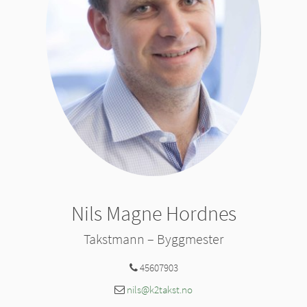
Nils Magne Hordnes
Takstmann – Byggmester
45607903
nils@k2takst.no