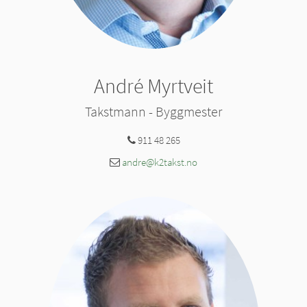
André Myrtveit
Takstmann - Byggmester
911 48 265
andre@k2takst.no